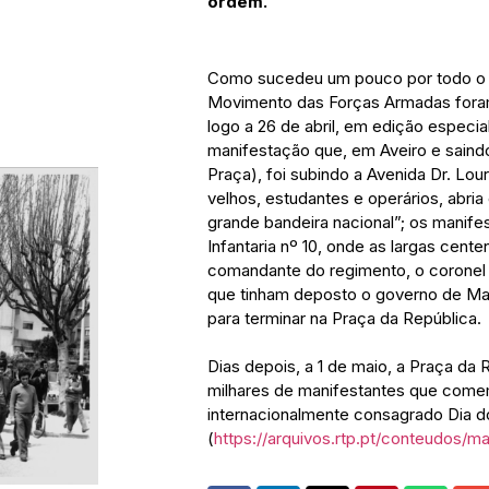
ordem.
Como sucedeu um pouco por todo o pa
Movimento das Forças Armadas foram,
logo a 26 de abril, em edição especia
manifestação que, em Aveiro e sain
Praça), foi subindo a Avenida Dr. Lo
velhos, estudantes e operários, abri
grande bandeira nacional”; os manife
Infantaria nº 10, onde as largas ce
comandante do regimento, o coronel 
que tinham deposto o governo de Ma
para terminar na Praça da República.
Dias depois, a 1 de maio, a Praça da
milhares de manifestantes que comem
internacionalmente consagrado Dia do
(
https://arquivos.rtp.pt/conteudos/