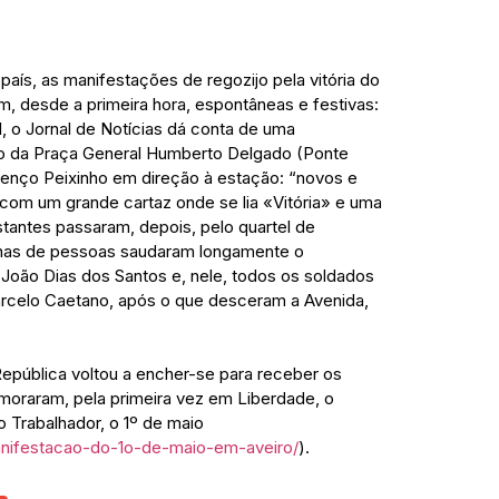
ís, as manifestações de regozijo pela vitória do
 desde a primeira hora, espontâneas e festivas:
l, o Jornal de Notícias dá conta de uma
do da Praça General Humberto Delgado (Ponte
urenço Peixinho em direção à estação: “novos e
a com um grande cartaz onde se lia «Vitória» e uma
stantes passaram, depois, pelo quartel de
ntenas de pessoas saudaram longamente o
João Dias dos Santos e, nele, todos os soldados
rcelo Caetano, após o que desceram a Avenida,
 República voltou a encher-se para receber os
oraram, pela primeira vez em Liberdade, o
 Trabalhador, o 1º de maio
manifestacao-do-1o-de-maio-em-aveiro/
).