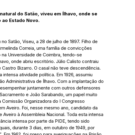
 natural do Satão, viveu em Ílhavo, onde se
o ao Estado Novo.
no Satão, Viseu, a 28 de julho de 1897. Filho de
rmelinda Correia, uma família de convicções
o na Universidade de Coimbra, tendo-se
vo, onde abriu escritório. Júlio Calisto contraiu
 Castro Bizarro. O casal não teve descendência.
 intensa atividade política. Em 1926, assumiu
 Administrativa de Ílhavo. Com a implantação do
a desempenhar juntamente com outros defensores
Sacramento e João Sarabando, um papel muito
u a Comissão Organizadora do I Congresso
em Aveiro. Foi, nesse mesmo ano, candidato da
 Aveiro à Assembleia Nacional. Toda esta intensa
ilância intensa por parte da PIDE, tendo sido
quais, durante 3 dias, em outubro de 1949, por
. Em 1962, foi preso para averiguações na Prisão