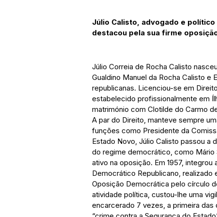
Júlio Calisto, advogado e político
destacou pela sua firme oposiçã
Júlio Correia de Rocha Calisto nasceu 
Gualdino Manuel da Rocha Calisto e E
republicanas. Licenciou-se em Direit
estabelecido profissionalmente em Ílha
matrimónio com Clotilde do Carmo de
A par do Direito, manteve sempre uma
funções como Presidente da Comissão
Estado Novo, Júlio Calisto passou 
do regime democrático, como Mário 
ativo na oposição. Em 1957, integro
Democrático Republicano, realizado 
Oposição Democrática pelo círculo de
atividade política, custou-lhe uma vig
encarcerado 7 vezes, a primeira das 
“crime contra a Segurança do Estado”