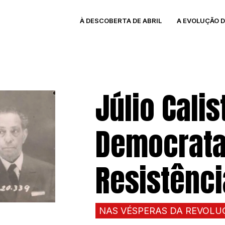
À DESCOBERTA DE ABRIL
A EVOLUÇÃO 
Júlio Cali
Democrata
Resistênci
NAS VÉSPERAS DA REVOLU