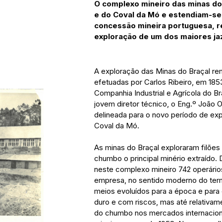
O complexo mineiro das minas do B
e do Coval da Mó e estendiam-se a
concessão mineira portuguesa, re
exploração de um dos maiores jaz
A exploração das Minas do Braçal r
efetuadas por Carlos Ribeiro, em 18
Companhia Industrial e Agrícola do B
jovem diretor técnico, o Eng.º João Ol
delineada para o novo período de exp
Coval da Mó.
As minas do Braçal exploraram filões
chumbo o principal minério extraído.
neste complexo mineiro 742 operário
empresa, no sentido moderno do term
meios evoluídos para a época e para 
duro e com riscos, mas até relativa
do chumbo nos mercados internaciona