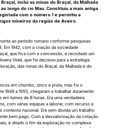
raçal, inclui as minas do Braçal, da Malhada
o longo do rio Mau. Constituiu a mais antiga
gistada com o número 1 e permitiu a
igos mineiros da região de Aveiro.
emonta ao período romano conforme pesquisas
53. Em 1942, com a criação da sociedade
raçal, que fica com a concessão, e recrutado um
iveira Vidal, que foi decisivo para a estratégia
loração, das minas do Braçal, da Malhada e do
 ricos em chumbo, zinco e prata, mas foi o
 De 1949 a 1955, chegaram a trabalhar duramente
s em turnos de 8 horas. Era uma verdadeira
o, com várias equipas a laborar, com recurso a
o contexto nacional. Era sem dúvida um trabalho
mente bem pago. Com a desvalorização da cotação
is, é ditado o fim da exploração no complexo