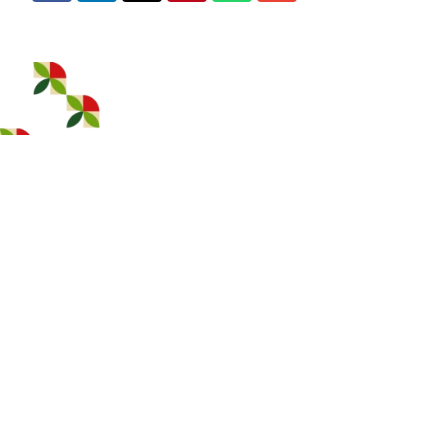
25 ABRIL:
– À DESCOBERTA DE ABRIL
– A EVOLUÇÃO DOS ACONTECIMENTOS
POR MUNICÍPIO
– ÁGUEDA
– ALBERGARIA-A-VELHA
– ANADIA
– AVEIRO